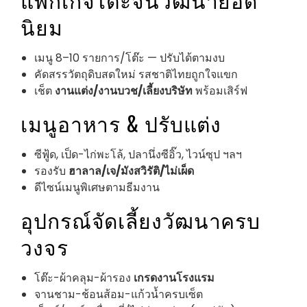
นิยม
เมนู 8–10 รายการ/โต๊ะ — ปรับได้ตามงบ
คัดสรรวัตถุดิบสดใหม่ รสชาติไทยถูกใจแขก
เช็ต
งานแต่ง/งานบวช/เลี้ยงบริษัท
พร้อมเสิร์ฟ
เมนูอาหาร & ปรับแต่ง
ซีฟู้ด, เป็ด-ไก่พะโล้, ปลานึ่งซีอิ๊ว, ไวน์ซุป ฯลฯ
รองรับ
ฮาลาล/เจ/มังสวิรัติ/ไม่เผ็ด
ดีไซน์เมนูพิเศษตามธีมงาน
อุปกรณ์จัดเลี้ยงวัฒนาครบ
วงจร
โต๊ะ-ผ้าคลุม-ผ้ารอง
เกรดงานโรงแรม
จานชาม-ช้อนส้อม-แก้วน้ำครบเซ็ต