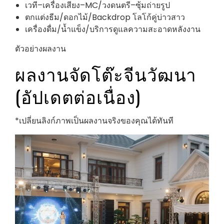
เวที–เครื่องเสียง–MC/วงดนตรี–ซุ้มถ่ายรูป
ตกแต่งธีม/ดอกไม้/Backdrop โลโก้คู่บ่าวสาว
เครื่องดื่ม/น้ำแข็ง/บริการดูแลความสะอาดหลังงาน
ตัวอย่างผลงาน
ผลงานจัดโต๊ะจีนวัฒนา
(อัปเดตต่อเนื่อง)
*เปลี่ยนลิงก์ภาพเป็นผลงานจริงของคุณได้ทันที