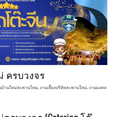
ม่ ครบวงจร
บ้านใหม่สะพานใหม่, งานเลี้ยงบริษัทสะพานใหม่, งานมงคล
่ครบวงจร (Catering โต๊ะ