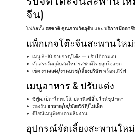
จีน)
โฟกัสทั้ง
รสชาติ
คุณภาพวัตถุดิบ
และ
บริการมืออาชี
แพ็กเกจโต๊ะจีนสะพานใหม
เมนู 8–10 รายการ/โต๊ะ — ปรับได้ตามงบ
คัดสรรวัตถุดิบสดใหม่ รสชาติไทยถูกใจแขก
เช็ต
งานแต่ง/งานบวช/เลี้ยงบริษัท
พร้อมเสิร์ฟ
เมนูอาหาร & ปรับแต่ง
ซีฟู้ด, เป็ด-ไก่พะโล้, ปลานึ่งซีอิ๊ว, ไวน์ซุป ฯลฯ
รองรับ
ฮาลาล/เจ/มังสวิรัติ/ไม่เผ็ด
ดีไซน์เมนูพิเศษตามธีมงาน
อุปกรณ์จัดเลี้ยงสะพานให