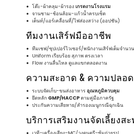
โต๊ะ-ผ้าคลุม-ผ้ารอง
เกรดงานโรงแรม
จานชาม-ช้อนส้อม-แก้วน้ำครบเซ็ต
เต็นท์/แอร์เคลื่อนที่/ไฟส่องสว่าง (ออปชัน)
ทีมงานเสิร์ฟมืออาชีพ
ทีมเชฟ/ซุปเปอร์ไวเซอร์/พนักงานเสิร์ฟเต็มจำนว
Uniform เรียบร้อย สุภาพ ตรงเวลา
Flow งานลื่นไหล ดูแลแขกตลอดงาน
ความสะอาด & ความปลอด
ระบบจัดเก็บ-ขนส่งอาหาร
อุณหภูมิควบคุม
ยึดหลัก
GMP/HACCP
ตามคู่มือภาครัฐ
ประกันความเสียหาย/สำรองเมนูกรณีฉุกเฉิน
บริการเสริมงานจัดเลี้ยงส
เวที–เครื่องเสียง–MC/วงดนตรี–ซุ้มถ่ายรูป