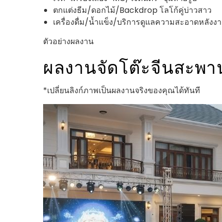
ตกแต่งธีม/ดอกไม้/Backdrop โลโก้คู่บ่าวสาว
เครื่องดื่ม/น้ำแข็ง/บริการดูแลความสะอาดหลังง
ตัวอย่างผลงาน
ผลงานจัดโต๊ะจีนสะพานใ
*เปลี่ยนลิงก์ภาพเป็นผลงานจริงของคุณได้ทันที