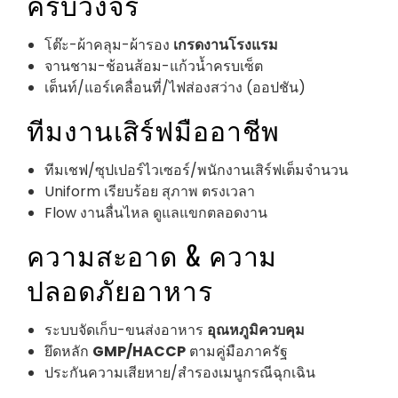
ครบวงจร
โต๊ะ-ผ้าคลุม-ผ้ารอง
เกรดงานโรงแรม
จานชาม-ช้อนส้อม-แก้วน้ำครบเซ็ต
เต็นท์/แอร์เคลื่อนที่/ไฟส่องสว่าง (ออปชัน)
ทีมงานเสิร์ฟมืออาชีพ
ทีมเชฟ/ซุปเปอร์ไวเซอร์/พนักงานเสิร์ฟเต็มจำนวน
Uniform เรียบร้อย สุภาพ ตรงเวลา
Flow งานลื่นไหล ดูแลแขกตลอดงาน
ความสะอาด & ความ
ปลอดภัยอาหาร
ระบบจัดเก็บ-ขนส่งอาหาร
อุณหภูมิควบคุม
ยึดหลัก
GMP/HACCP
ตามคู่มือภาครัฐ
ประกันความเสียหาย/สำรองเมนูกรณีฉุกเฉิน