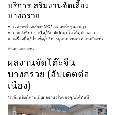
บริการเสริมงานจัดเลี้ยง
บางกรวย
เวที–เครื่องเสียง–MC/วงดนตรี–ซุ้มถ่ายรูป
ตกแต่งธีม/ดอกไม้/Backdrop โลโก้คู่บ่าวสาว
เครื่องดื่ม/น้ำแข็ง/บริการดูแลความสะอาดหลังงาน
ตัวอย่างผลงาน
ผลงานจัดโต๊ะจีน
บางกรวย (อัปเดตต่อ
เนื่อง)
*เปลี่ยนลิงก์ภาพเป็นผลงานจริงของคุณได้ทันที