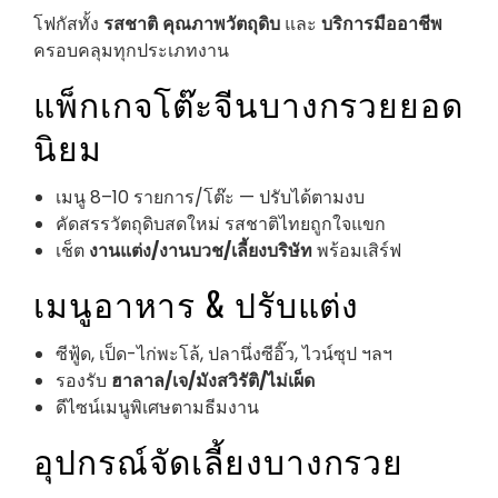
โฟกัสทั้ง
รสชาติ
คุณภาพวัตถุดิบ
และ
บริการมืออาชีพ
ครอบคลุมทุกประเภทงาน
แพ็กเกจโต๊ะจีนบางกรวยยอด
นิยม
เมนู 8–10 รายการ/โต๊ะ — ปรับได้ตามงบ
คัดสรรวัตถุดิบสดใหม่ รสชาติไทยถูกใจแขก
เช็ต
งานแต่ง/งานบวช/เลี้ยงบริษัท
พร้อมเสิร์ฟ
เมนูอาหาร & ปรับแต่ง
ซีฟู้ด, เป็ด-ไก่พะโล้, ปลานึ่งซีอิ๊ว, ไวน์ซุป ฯลฯ
รองรับ
ฮาลาล/เจ/มังสวิรัติ/ไม่เผ็ด
ดีไซน์เมนูพิเศษตามธีมงาน
อุปกรณ์จัดเลี้ยงบางกรวย