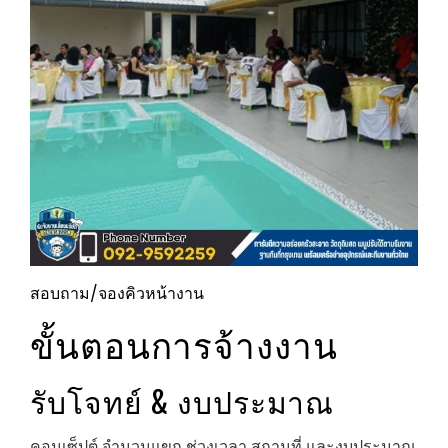
สอบถาม/จองคิวหน้างาน
ขั้นตอนการจ้างงาน
รับโจทย์ & งบประมาณ
คอนเซ็ปต์ จำนวนแขก ช่วงเวลา สถานที่ และงบประมาณ