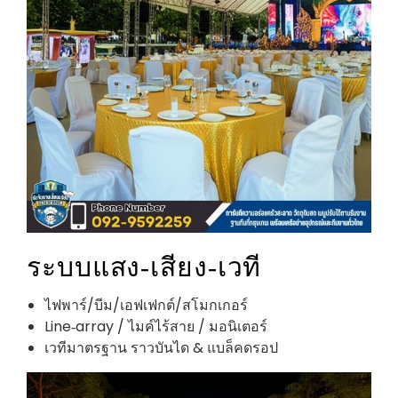
ระบบแสง‑เสียง‑เวที
ไฟพาร์/บีม/เอฟเฟกต์/สโมกเกอร์
Line‑array / ไมค์ไร้สาย / มอนิเตอร์
เวทีมาตรฐาน ราวบันได & แบล็คดรอป