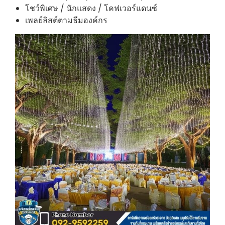
โชว์พิเศษ / นักแสดง / โคฟเวอร์แดนซ์
เพลย์ลิสต์ตามธีมองค์กร