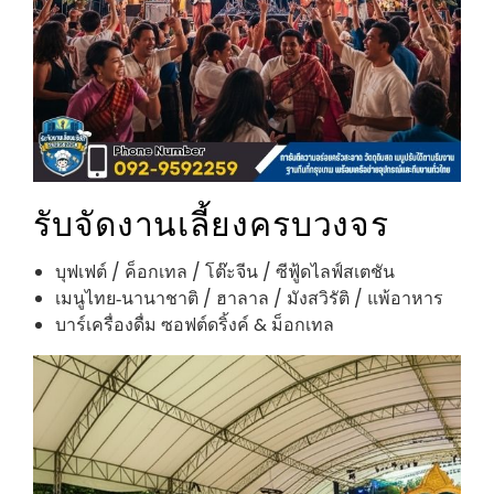
รับจัดงานเลี้ยงครบวงจร
บุฟเฟต์ / ค็อกเทล / โต๊ะจีน / ซีฟู้ดไลฟ์สเตชัน
เมนูไทย‑นานาชาติ / ฮาลาล / มังสวิรัติ / แพ้อาหาร
บาร์เครื่องดื่ม ซอฟต์ดริ้งค์ & ม็อกเทล