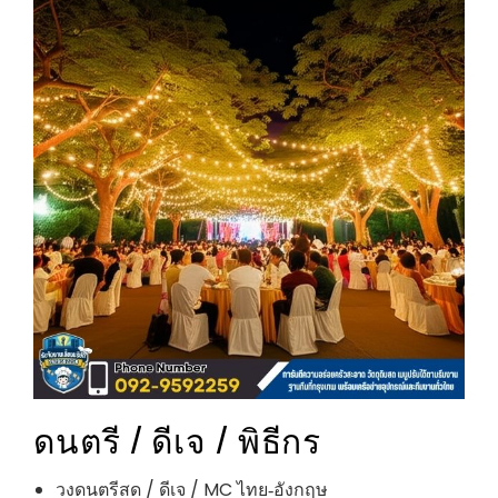
ดนตรี / ดีเจ / พิธีกร
วงดนตรีสด / ดีเจ / MC ไทย‑อังกฤษ