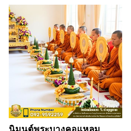
นิมนต์พระบางคอแหลม