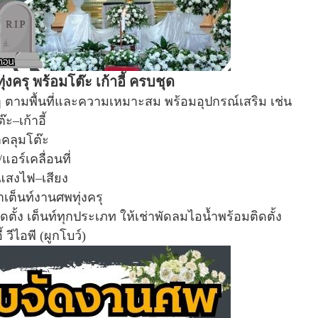
่งครุ พร้อมโต๊ะ เก้าอี้ ครบชุด
งๆ ตามพื้นที่และความเหมาะสม พร้อมอุปกรณ์เสริม เช่น
๊ะ–เก้าอี้
าคลุมโต๊ะ
แอร์เคลื่อนที่
แสงไฟ–เสียง
าเต็นท์งานศพทุ่งครุ
 ติดตั้ง เต็นท์ทุกประเภท ให้เช่าพัดลมไอน้ำพร้อมติดตั้ง
ี้ วีไอพี (ผูกโบว์)