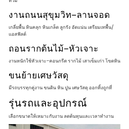
ท่วม
งานถนนสุขุมวิท–ลานจอด
เกลี่ยพื้น หินคลุก หินเกล็ด ลูกรัง อัดแน่น เตรียมเทพื้น/
แอสฟัลต์
ถอนรากต้นไม้–หัวเจาะ
งานหนักใช้หัวเจาะ–คอนกรีต รากไม้ เสาเข็มเก่า โขดหิน
ขนย้ายเศษวัสดุ
มีรถบรรทุกคู่งาน ขนดิน หิน ปูน เศษวัสดุ ออกทิ้งถูกที่
รุ่นรถและอุปกรณ์
เลือกขนาดให้เหมาะกับงาน ลดต้นทุนและเวลาทำงาน