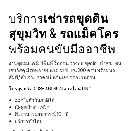
บริการ
เช่ารถขุดดิน
สุขุมวิท
&
รถแม็คโคร
พร้อมคนขับมืออาชีพ
งานขุดถม เคลียร์พื้นที่ รื้อถอน วางท่อ ขุดบ่อ–ทำสระ ขน
เศษวัสดุ มีรถหลายขนาด Mini–PC200 ครบ พร้อมหัว
ดัมพ์/หัวเจาะ ราคาเป็นกันเอง ออกงานด่วน!
โทรสุขุมวิท 098-4693941
แอดไลน์ LINE
ออกใบกำกับภาษีได้
นัดดูหน้างานฟรี*
ทีมงานประสบการณ์ 10+ ปี
บริการทั่วไทย