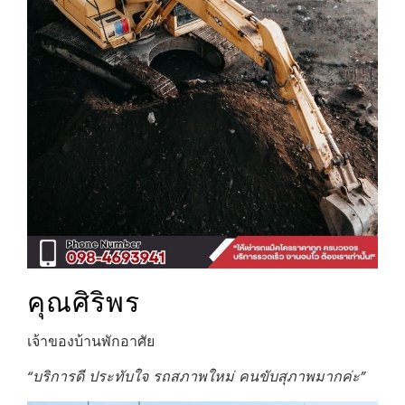
คุณศิริพร
เจ้าของบ้านพักอาศัย
“บริการดี ประทับใจ รถสภาพใหม่ คนขับสุภาพมากค่ะ”