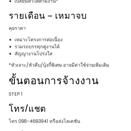
เปลี่ยนหัวได้ตามงาน*
รายเดือน – เหมาจบ
คุยราคา
เหมาะโครงการต่อเนื่อง
รวมรถบรรทุกคู่งานได้
สัญญางานโปร่งใส
*หัวเจาะ/หัวคีบ/บุ้งกี๋พิเศษ อาจมีค่าใช้จ่ายเพิ่มเติม
ขั้นตอนการจ้างงาน
STEP 1
โทร/แชต
โทร 098-4693941 หรือส่งโลเคชัน