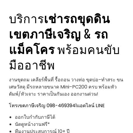
บริการ
เช่ารถขุดดิน
เขตภาษีเจริญ
&
รถ
แม็คโคร
พร้อมคนขับ
มืออาชีพ
งานขุดถม เคลียร์พื้นที่ รื้อถอน วางท่อ ขุดบ่อ–ทำสระ ขน
เศษวัสดุ มีรถหลายขนาด Mini–PC200 ครบ พร้อมหัว
ดัมพ์/หัวเจาะ ราคาเป็นกันเอง ออกงานด่วน!
โทรเขตภาษีเจริญ 098-4693941
แอดไลน์ LINE
ออกใบกำกับภาษีได้
นัดดูหน้างานฟรี*
ทีมงานประสบการณ์ 10+ ปี