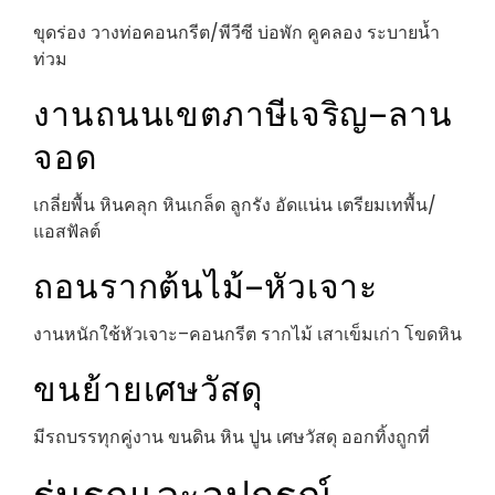
ขุดร่อง วางท่อคอนกรีต/พีวีซี บ่อพัก คูคลอง ระบายน้ำ
ท่วม
งานถนนเขตภาษีเจริญ–ลาน
จอด
เกลี่ยพื้น หินคลุก หินเกล็ด ลูกรัง อัดแน่น เตรียมเทพื้น/
แอสฟัลต์
ถอนรากต้นไม้–หัวเจาะ
งานหนักใช้หัวเจาะ–คอนกรีต รากไม้ เสาเข็มเก่า โขดหิน
ขนย้ายเศษวัสดุ
มีรถบรรทุกคู่งาน ขนดิน หิน ปูน เศษวัสดุ ออกทิ้งถูกที่
รุ่นรถและอุปกรณ์