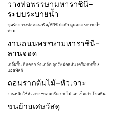
วางท่อพรรษามหาราชินี–
ระบบระบายน้ำ
ขุดร่อง วางท่อคอนกรีต/พีวีซี บ่อพัก คูคลอง ระบายน้ำ
ท่วม
งานถนนพรรษามหาราชินี–
ลานจอด
เกลี่ยพื้น หินคลุก หินเกล็ด ลูกรัง อัดแน่น เตรียมเทพื้น/
แอสฟัลต์
ถอนรากต้นไม้–หัวเจาะ
งานหนักใช้หัวเจาะ–คอนกรีต รากไม้ เสาเข็มเก่า โขดหิน
ขนย้ายเศษวัสดุ