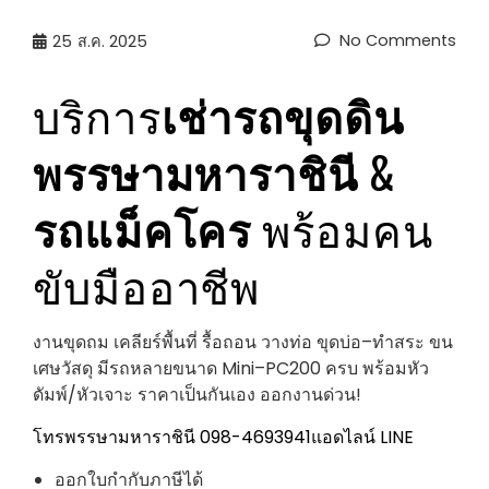
No Comments
25
ส.ค. 2025
บริการ
เช่ารถขุดดิน
พรรษามหาราชินี
&
รถแม็คโคร
พร้อมคน
ขับมืออาชีพ
งานขุดถม เคลียร์พื้นที่ รื้อถอน วางท่อ ขุดบ่อ–ทำสระ ขน
เศษวัสดุ มีรถหลายขนาด Mini–PC200 ครบ พร้อมหัว
ดัมพ์/หัวเจาะ ราคาเป็นกันเอง ออกงานด่วน!
โทรพรรษามหาราชินี 098-4693941
แอดไลน์ LINE
ออกใบกำกับภาษีได้