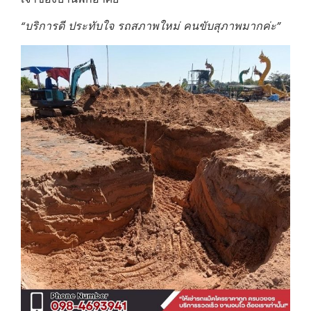
“บริการดี ประทับใจ รถสภาพใหม่ คนขับสุภาพมากค่ะ”