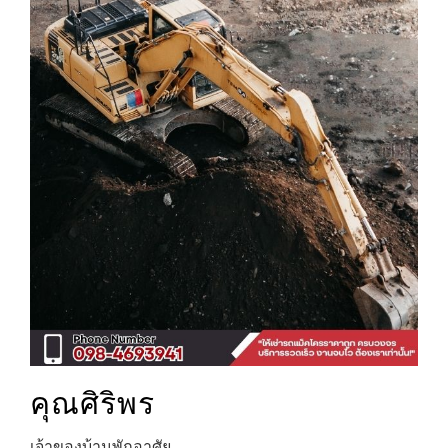
คุณศิริพร
เจ้าของบ้านพักอาศัย