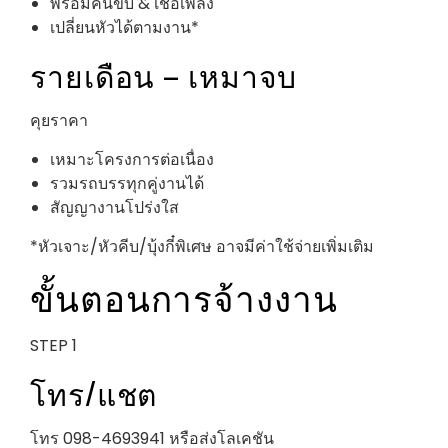
พร้อมคนขับ & เชื้อเพลิง
เปลี่ยนหัวได้ตามงาน*
รายเดือน – เหมาจบ
คุยราคา
เหมาะโครงการต่อเนื่อง
รวมรถบรรทุกคู่งานได้
สัญญางานโปร่งใส
*หัวเจาะ/หัวคีบ/บุ้งกี๋พิเศษ อาจมีค่าใช้จ่ายเพิ่มเติม
ขั้นตอนการจ้างงาน
STEP 1
โทร/แชต
โทร 098-4693941 หรือส่งโลเคชัน