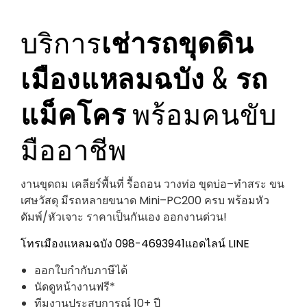
บริการ
เช่ารถขุดดิน
เมืองแหลมฉบัง
&
รถ
แม็คโคร
พร้อมคนขับ
มืออาชีพ
งานขุดถม เคลียร์พื้นที่ รื้อถอน วางท่อ ขุดบ่อ–ทำสระ ขน
เศษวัสดุ มีรถหลายขนาด Mini–PC200 ครบ พร้อมหัว
ดัมพ์/หัวเจาะ ราคาเป็นกันเอง ออกงานด่วน!
โทรเมืองแหลมฉบัง 098-4693941
แอดไลน์ LINE
ออกใบกำกับภาษีได้
นัดดูหน้างานฟรี*
ทีมงานประสบการณ์ 10+ ปี