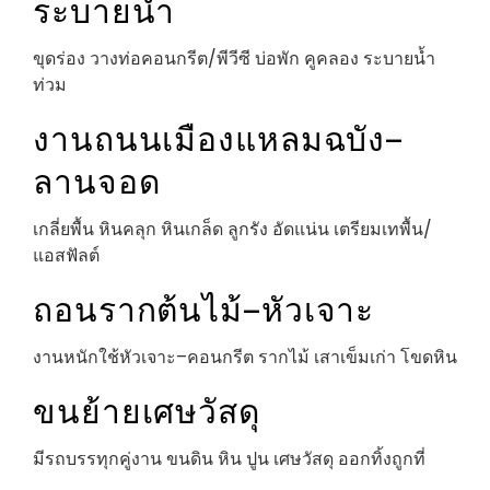
ระบายน้ำ
ขุดร่อง วางท่อคอนกรีต/พีวีซี บ่อพัก คูคลอง ระบายน้ำ
ท่วม
งานถนนเมืองแหลมฉบัง–
ลานจอด
เกลี่ยพื้น หินคลุก หินเกล็ด ลูกรัง อัดแน่น เตรียมเทพื้น/
แอสฟัลต์
ถอนรากต้นไม้–หัวเจาะ
งานหนักใช้หัวเจาะ–คอนกรีต รากไม้ เสาเข็มเก่า โขดหิน
ขนย้ายเศษวัสดุ
มีรถบรรทุกคู่งาน ขนดิน หิน ปูน เศษวัสดุ ออกทิ้งถูกที่