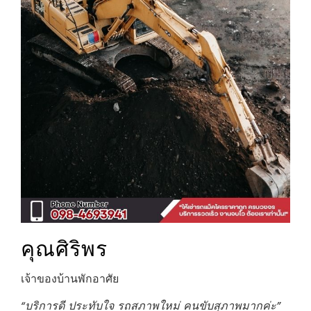
คุณศิริพร
เจ้าของบ้านพักอาศัย
“บริการดี ประทับใจ รถสภาพใหม่ คนขับสุภาพมากค่ะ”