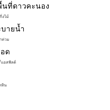
ื้นที่ดาวคะนอง
ิ่งไม้
บายน้ำ
้ำท่วม
จอด
น/แอสฟัลต์
ดหิน