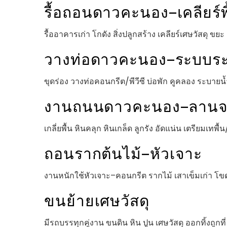
รื้อถอนดาวคะนอง–เคลียร์พ
รื้ออาคารเก่า โกดัง สิ่งปลูกสร้าง เคลียร์เศษวัสดุ ขยะ ก
วางท่อดาวคะนอง–ระบบระ
ขุดร่อง วางท่อคอนกรีต/พีวีซี บ่อพัก คูคลอง ระบายน
งานถนนดาวคะนอง–ลาน
เกลี่ยพื้น หินคลุก หินเกล็ด ลูกรัง อัดแน่น เตรียมเทพื้
ถอนรากต้นไม้–หัวเจาะ
งานหนักใช้หัวเจาะ–คอนกรีต รากไม้ เสาเข็มเก่า โข
ขนย้ายเศษวัสดุ
มีรถบรรทุกคู่งาน ขนดิน หิน ปูน เศษวัสดุ ออกทิ้งถูกที่