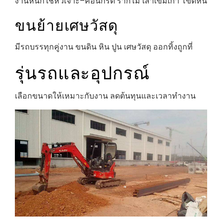
งานหนักใช้หัวเจาะ–คอนกรีต รากไม้ เสาเข็มเก่า โขดหิน
ขนย้ายเศษวัสดุ
มีรถบรรทุกคู่งาน ขนดิน หิน ปูน เศษวัสดุ ออกทิ้งถูกที่
รุ่นรถและอุปกรณ์
เลือกขนาดให้เหมาะกับงาน ลดต้นทุนและเวลาทำงาน