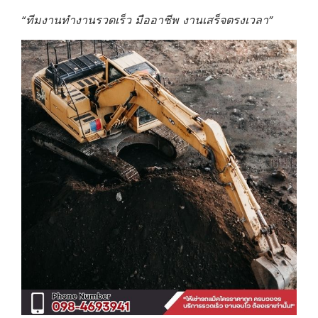
“ทีมงานทำงานรวดเร็ว มืออาชีพ งานเสร็จตรงเวลา”