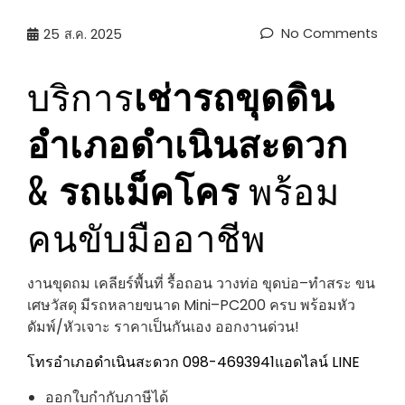
No Comments
25
ส.ค. 2025
บริการ
เช่ารถขุดดิน
อำเภอดำเนินสะดวก
&
รถแม็คโคร
พร้อม
คนขับมืออาชีพ
งานขุดถม เคลียร์พื้นที่ รื้อถอน วางท่อ ขุดบ่อ–ทำสระ ขน
เศษวัสดุ มีรถหลายขนาด Mini–PC200 ครบ พร้อมหัว
ดัมพ์/หัวเจาะ ราคาเป็นกันเอง ออกงานด่วน!
โทรอำเภอดำเนินสะดวก 098-4693941
แอดไลน์ LINE
ออกใบกำกับภาษีได้