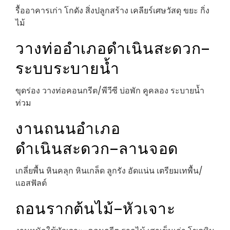
รื้ออาคารเก่า โกดัง สิ่งปลูกสร้าง เคลียร์เศษวัสดุ ขยะ กิ่ง
ไม้
วางท่ออำเภอดำเนินสะดวก–
ระบบระบายน้ำ
ขุดร่อง วางท่อคอนกรีต/พีวีซี บ่อพัก คูคลอง ระบายน้ำ
ท่วม
งานถนนอำเภอ
ดำเนินสะดวก–ลานจอด
เกลี่ยพื้น หินคลุก หินเกล็ด ลูกรัง อัดแน่น เตรียมเทพื้น/
แอสฟัลต์
ถอนรากต้นไม้–หัวเจาะ