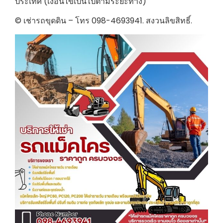
ประเทศ (เงื่อนไขเป็นไปตามระยะทาง)
© เช่ารถขุดดิน – โทร 098-4693941. สงวนลิขสิทธิ์.