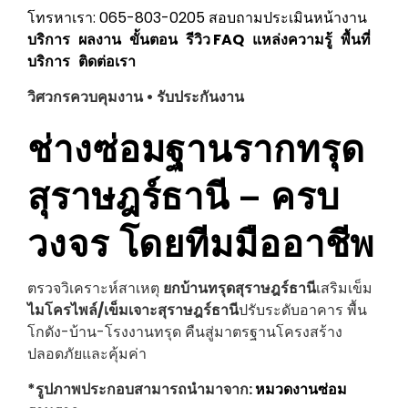
โทรหาเรา: 065-803-0205
สอบถามประเมินหน้างาน
บริการ
ผลงาน
ขั้นตอน
รีวิว
FAQ
แหล่งความรู้
พื้นที่
บริการ
ติดต่อเรา
วิศวกรควบคุมงาน • รับประกันงาน
ช่างซ่อมฐานรากทรุด
สุราษฎร์ธานี
– ครบ
วงจร โดยทีมมืออาชีพ
ตรวจวิเคราะห์สาเหตุ
ยกบ้านทรุด
สุราษฎร์ธานี
เสริมเข็ม
ไมโครไพล์/เข็มเจาะ
สุราษฎร์ธานี
ปรับระดับอาคาร พื้น
โกดัง-บ้าน-โรงงานทรุด คืนสู่มาตรฐานโครงสร้าง
ปลอดภัยและคุ้มค่า
*รูปภาพประกอบสามารถนำมาจาก:
หมวดงานซ่อม