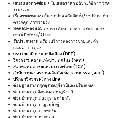
เสนอแนวทางซ่อม + ใบเสนอราคา
อธิบายวิธีการ วัสดุ
ระยะเวลา
เริ่มงานตามแผน
กั้นเขตปลอดภัย ติดตั้ง/ยกปรับระดับ
ตรวจคุณภาพรายวัน
ทดสอบ–ส่งมอบ
ตรวจระดับซ้ำ ทำความสะอาด พรี
เซนต์ Before/After
รับประกันงาน
พร้อมบริการหลังการขายและคำ
แนะนำการดูแล
กรมโยธาธิการและผังเมือง (DPT)
วิศวกรรมสถานแห่งประเทศไทย (วสท.)
สมาคมคอนกรีตแห่งประเทศไทย (TCA)
สำนักงานมาตรฐานผลิตภัณฑ์อุตสาหกรรม (มอก.)
ปรึกษาวิศวกรฟรีทาง Line
ซ่อมฐานรากทรุดสุราษฎร์ธานีและปริมณฑล
ซ่อมบ้านทรุดจังหวัดสุราษฎร์ธานี
ซ่อมบ้านทรุดเมืองสุราษฎร์ธานี
ซ่อมบ้านทรุดกาญจนดิษฐ์
ซ่อมบ้านทรุดเกาะพะงัน
ซ่อมบ้านทรุดเกาะสมุย