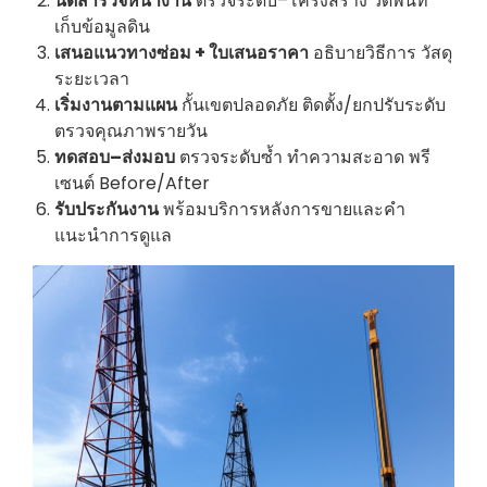
นัดสำรวจหน้างาน
ตรวจระดับ–โครงสร้าง วัดพื้นที่
เก็บข้อมูลดิน
เสนอแนวทางซ่อม + ใบเสนอราคา
อธิบายวิธีการ วัสดุ
ระยะเวลา
เริ่มงานตามแผน
กั้นเขตปลอดภัย ติดตั้ง/ยกปรับระดับ
ตรวจคุณภาพรายวัน
ทดสอบ–ส่งมอบ
ตรวจระดับซ้ำ ทำความสะอาด พรี
เซนต์ Before/After
รับประกันงาน
พร้อมบริการหลังการขายและคำ
แนะนำการดูแล