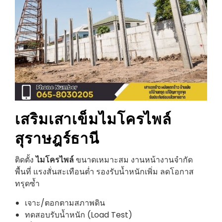
เสริมเสาเข็มไมโครไพล์
สุราษฎร์ธานี
ติดตั้ง
ไมโครไพล์
ขนาดเหมาะสม งานหน้างานจำกัด
พื้นที่ แรงสั่นสะเทือนต่ำ รองรับน้ำหนักเพิ่ม ลดโอกาส
ทรุดซ้ำ
เจาะ/ตอกตามสภาพดิน
ทดสอบรับน้ำหนัก (Load Test)