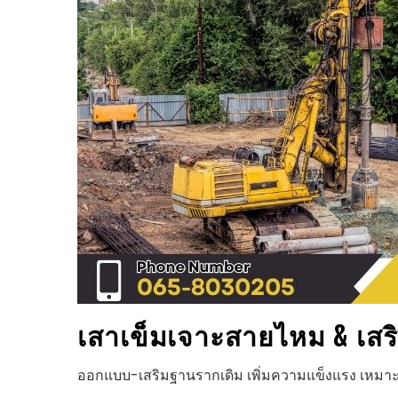
เสาเข็มเจาะ
สายไหม
& เส
ออกแบบ-เสริมฐานรากเดิม เพิ่มความแข็งแรง เหมาะ