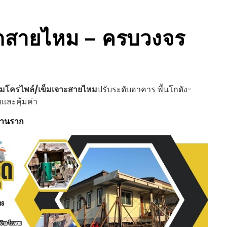
ด
สายไหม
– ครบวงจร
มโครไพล์/เข็มเจาะ
สายไหม
ปรับระดับอาคาร พื้นโกดัง-
และคุ้มค่า
ฐานราก