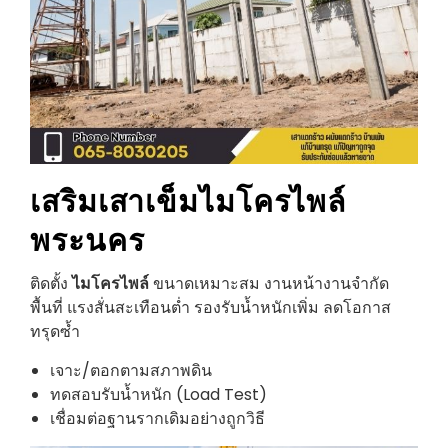
เสริมเสาเข็มไมโครไพล์
พระนคร
ติดตั้ง
ไมโครไพล์
ขนาดเหมาะสม งานหน้างานจำกัด
พื้นที่ แรงสั่นสะเทือนต่ำ รองรับน้ำหนักเพิ่ม ลดโอกาส
ทรุดซ้ำ
เจาะ/ตอกตามสภาพดิน
ทดสอบรับน้ำหนัก (Load Test)
เชื่อมต่อฐานรากเดิมอย่างถูกวิธี