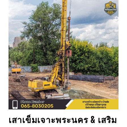
เสาเข็มเจาะ
พระนคร
& เสริม