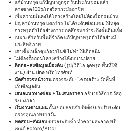
แก้บ้านทรุด แก้ปัญหาถูกจุด รับประกันซ่อมแล้ว
หายขาด 100%โดยวิศวกรมืออาชีพ
เพิ่มความมั่นคงให้โครงสร้างโดยไม่ต้องรื้อถอนบ้าน
ปัญหาบ้านทรุด แตกร้าว ไม่ได้ระดับซ่อมแซมให้หยุด
การทรุดตัวได้อย่างถาวร กดลึกจนกว่าจะถึงชั้นดินแข็ง
เหมาะสำหรับพื้นที่จำกัด แก้ปัญหาทรุดตัวได้อย่างมี
ประสิทธิภาพ
เสาเข็มเหล็กชุบกัลวาไนซ์ ไม่ทำให้เกิดสนิม
ไม่ต้องรื้อถอนโครงสร้างให้งบบานปลาย
ติดต่อ–ส่งข้อมูลเบื้องต้น
(รูป/วิดีโอ จุดทรุด พื้นที่ใช้
งาน) ผ่าน Line หรือโทรศัพท์
นัดสำรวจหน้างาน
ตรวจระดับ–โครงสร้าง วัดพื้นที่
เก็บข้อมูลดิน
เสนอแนวทางซ่อม + ใบเสนอราคา
อธิบายวิธีการ วัสดุ
ระยะเวลา
เริ่มงานตามแผน
กั้นเขตปลอดภัย ติดตั้ง/ยกปรับระดับ
ตรวจคุณภาพรายวัน
ทดสอบ–ส่งมอบ
ตรวจระดับซ้ำ ทำความสะอาด พรี
เซนต์ Before/After