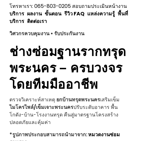
โทรหาเรา: 065-803-0205
สอบถามประเมินหน้างาน
บริการ
ผลงาน
ขั้นตอน
รีวิว
FAQ
แหล่งความรู้
พื้นที่
บริการ
ติดต่อเรา
วิศวกรควบคุมงาน • รับประกันงาน
ช่างซ่อมฐานรากทรุด
พระนคร
– ครบวงจร
โดยทีมมืออาชีพ
ตรวจวิเคราะห์สาเหตุ
ยกบ้านทรุด
พระนคร
เสริมเข็ม
ไมโครไพล์/เข็มเจาะ
พระนคร
ปรับระดับอาคาร พื้น
โกดัง-บ้าน-โรงงานทรุด คืนสู่มาตรฐานโครงสร้าง
ปลอดภัยและคุ้มค่า
*รูปภาพประกอบสามารถนำมาจาก:
หมวดงานซ่อม