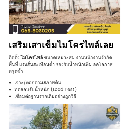
เสริมเสาเข็มไมโครไพล์
เลย
ติดตั้ง
ไมโครไพล์
ขนาดเหมาะสม งานหน้างานจำกัด
พื้นที่ แรงสั่นสะเทือนต่ำ รองรับน้ำหนักเพิ่ม ลดโอกาส
ทรุดซ้ำ
เจาะ/ตอกตามสภาพดิน
ทดสอบรับน้ำหนัก (Load Test)
เชื่อมต่อฐานรากเดิมอย่างถูกวิธี