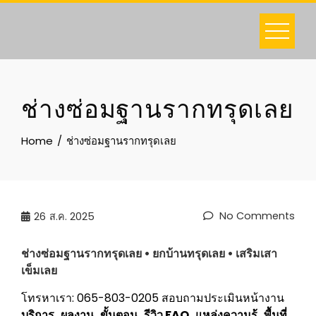
Skip
to
content
ช่างซ่อมฐานรากทรุดเลย
Home
ช่างซ่อมฐานรากทรุดเลย
No Comments
26
ส.ค. 2025
ช่างซ่อมฐานรากทรุด
เลย
• ยกบ้านทรุด
เลย
• เสริมเสา
เข็ม
เลย
โทรหาเรา: 065-803-0205
สอบถามประเมินหน้างาน
บริการ
ผลงาน
ขั้นตอน
รีวิว
FAQ
แหล่งความรู้
พื้นที่