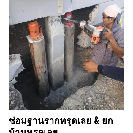
ซ่อมฐานรากทรุด
เลย
& ยก
บ้านทรุด
เลย