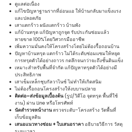
ดูแลต่อเนื่อง
แก้ไขปัญหาฐานรากที่อ่อนแอ ให้บ้านกลับมาแข็งแรง
และปลอดภัย
เสาแตกร้าว ผนังแตกร้าว บ้านพัง
แก้บ้านทรุด แก้ปัญหาถูกจุด รับประกันซ่อมแล้ว
หายขาด 100%โดยวิศวกรมืออาชีพ
เพิ่มความมั่นคงให้โครงสร้างโดยไม่ต้องรื้อถอนบ้าน
ปัญหาบ้านทรุด แตกร้าว ไม่ได้ระดับซ่อมแซมให้หยุด
การทรุดตัวได้อย่างถาวร กดลึกจนกว่าจะถึงชั้นดินแข็ง
เหมาะสำหรับพื้นที่จำกัด แก้ปัญหาทรุดตัวได้อย่างมี
ประสิทธิภาพ
เสาเข็มเหล็กชุบกัลวาไนซ์ ไม่ทำให้เกิดสนิม
ไม่ต้องรื้อถอนโครงสร้างให้งบบานปลาย
ติดต่อ–ส่งข้อมูลเบื้องต้น
(รูป/วิดีโอ จุดทรุด พื้นที่ใช้
งาน) ผ่าน Line หรือโทรศัพท์
นัดสำรวจหน้างาน
ตรวจระดับ–โครงสร้าง วัดพื้นที่
เก็บข้อมูลดิน
เสนอแนวทางซ่อม + ใบเสนอราคา
อธิบายวิธีการ วัสดุ
ระยะเวลา