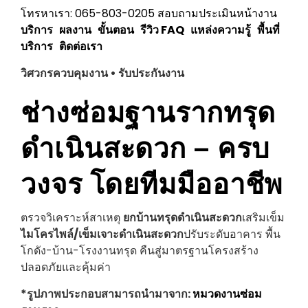
โทรหาเรา: 065-803-0205
สอบถามประเมินหน้างาน
บริการ
ผลงาน
ขั้นตอน
รีวิว
FAQ
แหล่งความรู้
พื้นที่
บริการ
ติดต่อเรา
วิศวกรควบคุมงาน • รับประกันงาน
ช่างซ่อมฐานรากทรุด
ดำเนินสะดวก
– ครบ
วงจร โดยทีมมืออาชีพ
ตรวจวิเคราะห์สาเหตุ
ยกบ้านทรุด
ดำเนินสะดวก
เสริมเข็ม
ไมโครไพล์/เข็มเจาะ
ดำเนินสะดวก
ปรับระดับอาคาร พื้น
โกดัง-บ้าน-โรงงานทรุด คืนสู่มาตรฐานโครงสร้าง
ปลอดภัยและคุ้มค่า
*รูปภาพประกอบสามารถนำมาจาก:
หมวดงานซ่อม