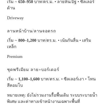
เริ่ม ~
650–950
บาท/ตร.ม. • ลายหิน/อิฐ • ซีลเลอร์
ด้าน
Driveway
ลานหน้าบ้าน/ลานจอดรถ
เริ่ม ~
800–1,200
บาท/ตร.ม. • เน้นกันลื่น • เสริม
เหล็ก
Premium
ชุดพรีเมียม ลาย+บอร์เดอร์
เริ่ม ~
1,100–1,600
บาท/ตร.ม. • ซีลเลอร์เงา • โทน
สีคอมโบ
หมายเหตุ: ยังไม่รวมงานรื้อพื้นเดิม ระบบระบายน้ำ
พิเศษ และค่าทางเข้าหน้างานเฉพาะพื้นที่