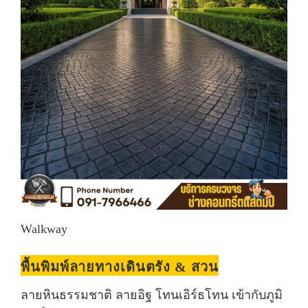
Walkway
พื้นพิมพ์ลายทางเดินตรัง & สวน
ลายหินธรรมชาติ ลายอิฐ โทนเอิร์ธโทน เข้ากับภูมิ