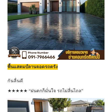
พื้นแสตมป์ลานจอดรถตรัง
กันลื่นดี
★★★★★ “ฝนตกก็มั่นใจ รถไม่ลื่นไถล”