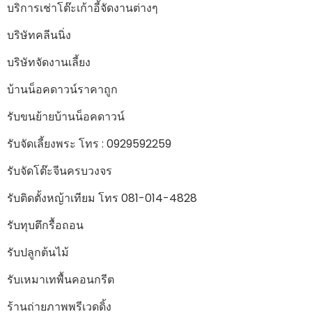
บริการเช่าโต๊ะเก้าอี้จัดงานต่างๆ
บริษัทคลีนนิ่ง
บริษัทจัดงานเลี้ยง
บ้านน็อคดาวน์ราคาถูก
รับขนย้ายบ้านน็อคดาวน์
รับจัดเลี้ยงพระ โทร : 0929592259
รับจัดโต๊ะจีนครบวงจร
รับติดตั้งหญ้าเทียม โทร 081-014-4828
รับทุบตึกรื้อถอน
รับปลูกต้นไม้
รับเหมาเทพื้นคอนกรีต
ร้านถ่ายภาพพรีเวดดิ้ง