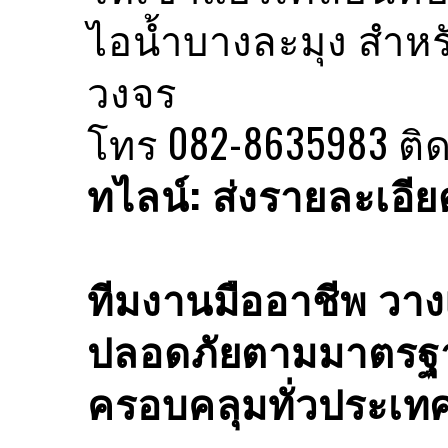
ไอน้ำบางละมุง สำหรั
วงจร
โทร 082-8635983
ติ
ทไลน์: ส่งรายละเอีย
ทีมงานมืออาชีพ วาง
ปลอดภัยตามมาตรฐาน 
ครอบคลุมทั่วประเท