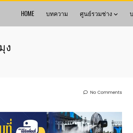
HOME
บทความ
ศูนย์รวมช่าง
บ
มุง
No Comments