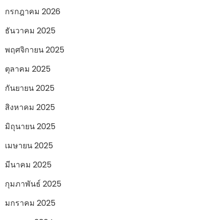
กรกฎาคม 2026
ธันวาคม 2025
พฤศจิกายน 2025
ตุลาคม 2025
กันยายน 2025
สิงหาคม 2025
มิถุนายน 2025
เมษายน 2025
มีนาคม 2025
กุมภาพันธ์ 2025
มกราคม 2025