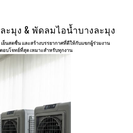
างละมุง & พัดลมไอน้ำบางละมุง
็นสดชื่น และสร้างบรรยากาศที่ดีให้กับแขกผู้ร่วมงาน
ที่ตอบโจทย์ที่สุด เหมาะสำหรับทุกงาน