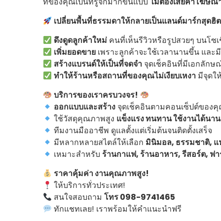
ที่ของคุณเป็นที่รู้จักมากขึ้นแบบ
ไม่ต้องเสียค่าโฆษณา
เปลี่ยนพื้นที่ธรรมดาให้กลายเป็นแลนด์มาร์กสุดฮิ
ดึงดูดลูกค้าใหม่
คนที่เห็นรีวิวหรือรูปสวยๆ บนโ
เพิ่มยอดขาย
เพราะลูกค้าจะใช้เวลานานขึ้น และมี
สร้างแบรนด์ให้เป็นที่จดจำ
จุดเช็คอินที่มีเอกลักษ
ทำให้ร้านหรือสถานที่ของคุณไม่เงียบเหงา
มีจุดให
บริการของเราครบวงจร!
ออกแบบและสร้าง
จุดเช็คอินตามคอนเซ็ปต์ของค
ใช้วัสดุคุณภาพสูง
แข็งแรง ทนทาน ใช้งานได้นาน
ทีมงานมืออาชีพ ดูแลตั้งแต่เริ่มต้นจนติดตั้งเสร็จ
มีหลากหลายสไตล์ให้เลือก
มินิมอล, ธรรมชาติ, 
เหมาะสำหรับ
ร้านกาแฟ, ร้านอาหาร, รีสอร์ต, ฟาร
ราคาคุ้มค่า งานคุณภาพสูง!
ให้บริการทั่วประเทศ!
สนใจสอบถาม
โทร 098-9741465
ทักแชทเลย! เราพร้อมให้คำแนะนำฟรี