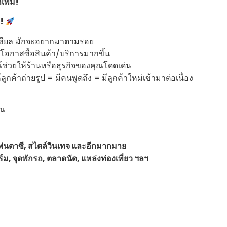
เพิ่ม!
ต!
ซเชียล มักจะอยากมาตามรอย
โอกาสซื้อสินค้า/บริการมากขึ้น
ณ์ช่วยให้ร้านหรือธุรกิจของคุณโดดเด่น
้ลูกค้าถ่ายรูป = มีคนพูดถึง = มีลูกค้าใหม่เข้ามาต่อเนื่อง
ุณ
แฟนตาซี, สไตล์วินเทจ และอีกมากมาย
์ม, จุดพักรถ, ตลาดนัด, แหล่งท่องเที่ยว ฯลฯ