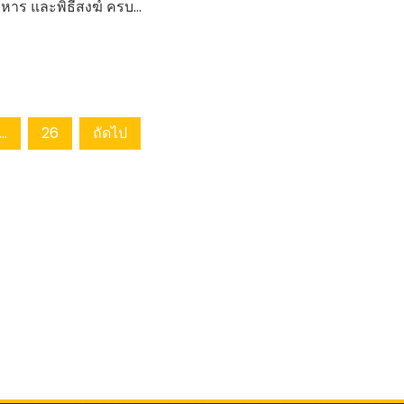
าหาร และพิธีสงฆ์ ครบ…
…
26
ถัดไป