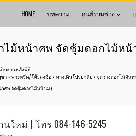
HOME
บทความ
ศูนย์รวมช่าง
บ
ไม้หน้าศพ จัดซุ้มดอกไม้หน้
เก็บงานหลังพิธี
ู่บูชา • พวงหรีด/โต๊ะลงชื่อ • ทางเดินโปรยกลีบ • จุดวางดอกไม้จั
้าศพ จัดซุ้มดอกไม้หน้าเมรุ
านใหม่ | โทร 084-146-5245
น้าเมรุ