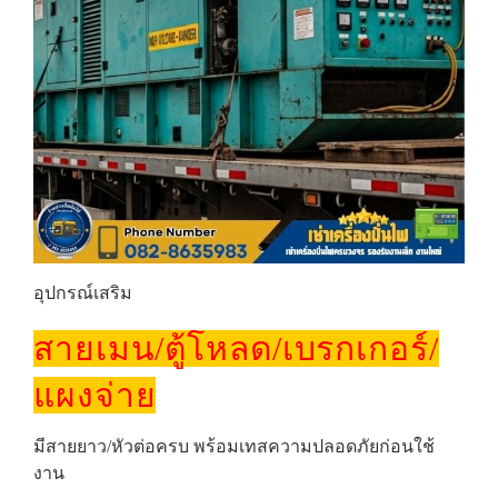
อุปกรณ์เสริม
สายเมน/ตู้โหลด/เบรกเกอร์/
แผงจ่าย
มีสายยาว/หัวต่อครบ พร้อมเทสความปลอดภัยก่อนใช้
งาน