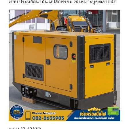
เงียบ ประหยัดน้ำมัน มีปลั๊กพร้อมใช้ เหมาะบูธ/ตลาดนัด
กลาง 30–60 kVA