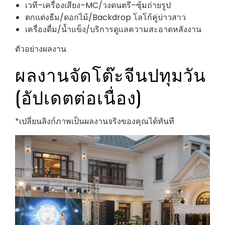
เวที–เครื่องเสียง–MC/วงดนตรี–ซุ้มถ่ายรูป
ตกแต่งธีม/ดอกไม้/Backdrop โลโก้คู่บ่าวสาว
เครื่องดื่ม/น้ำแข็ง/บริการดูแลความสะอาดหลังงาน
ตัวอย่างผลงาน
ผลงานจัดโต๊ะจีนปทุมวัน
(อัปเดตต่อเนื่อง)
*เปลี่ยนลิงก์ภาพเป็นผลงานจริงของคุณได้ทันที