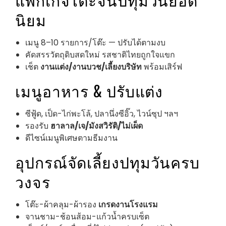
นิยม
เมนู 8–10 รายการ/โต๊ะ — ปรับได้ตามงบ
คัดสรรวัตถุดิบสดใหม่ รสชาติไทยถูกใจแขก
เช็ต
งานแต่ง/งานบวช/เลี้ยงบริษัท
พร้อมเสิร์ฟ
เมนูอาหาร & ปรับแต่ง
ซีฟู้ด, เป็ด-ไก่พะโล้, ปลานึ่งซีอิ๊ว, ไวน์ซุป ฯลฯ
รองรับ
ฮาลาล/เจ/มังสวิรัติ/ไม่เผ็ด
ดีไซน์เมนูพิเศษตามธีมงาน
อุปกรณ์จัดเลี้ยงปทุมวันครบ
วงจร
โต๊ะ-ผ้าคลุม-ผ้ารอง
เกรดงานโรงแรม
จานชาม-ช้อนส้อม-แก้วน้ำครบเซ็ต