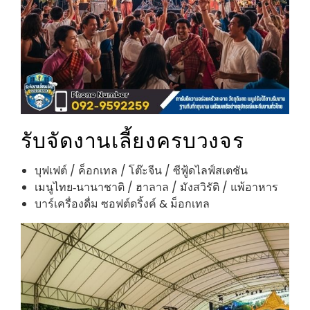
รับจัดงานเลี้ยงครบวงจร
บุฟเฟต์ / ค็อกเทล / โต๊ะจีน / ซีฟู้ดไลฟ์สเตชัน
เมนูไทย‑นานาชาติ / ฮาลาล / มังสวิรัติ / แพ้อาหาร
บาร์เครื่องดื่ม ซอฟต์ดริ้งค์ & ม็อกเทล