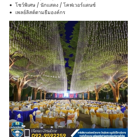
โชว์พิเศษ / นักแสดง / โคฟเวอร์แดนซ์
เพลย์ลิสต์ตามธีมองค์กร