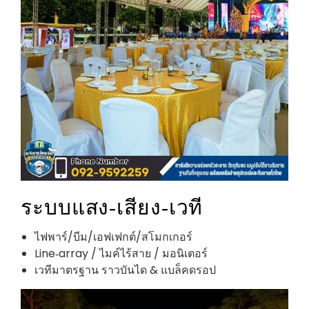
ระบบแสง‑เสียง‑เวที
ไฟพาร์/บีม/เอฟเฟกต์/สโมกเกอร์
Line‑array / ไมค์ไร้สาย / มอนิเตอร์
เวทีมาตรฐาน ราวบันได & แบล็คดรอป