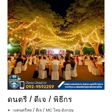
ดนตรี / ดีเจ / พิธีกร
วงดนตรีสด / ดีเจ / MC ไทย‑อังกฤษ