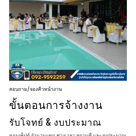
สอบถาม/จองคิวหน้างาน
ขั้นตอนการจ้างงาน
รับโจทย์ & งบประมาณ
คอนเซ็ปต์ จำนวนแขก ช่วงเวลา สถานที่ และงบประมาณ