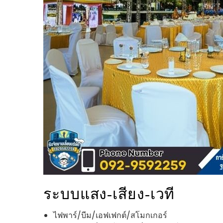
ระบบแสง‑เสียง‑เวที
ไฟพาร์/บีม/เอฟเฟกต์/สโมกเกอร์