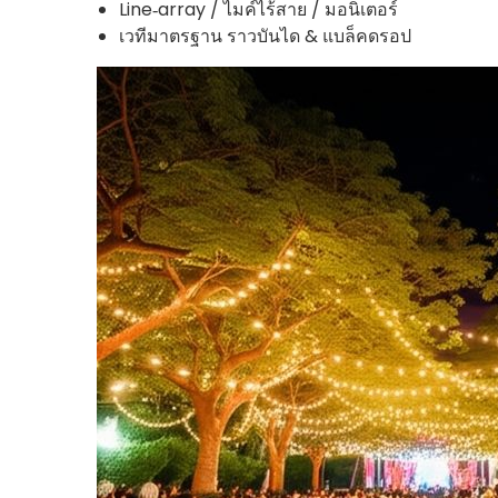
Line‑array / ไมค์ไร้สาย / มอนิเตอร์
เวทีมาตรฐาน ราวบันได & แบล็คดรอป