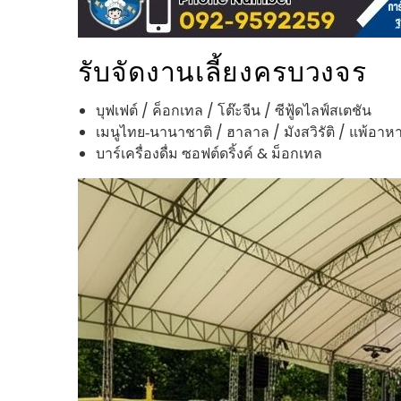
รับจัดงานเลี้ยงครบวงจร
บุฟเฟต์ / ค็อกเทล / โต๊ะจีน / ซีฟู้ดไลฟ์สเตชัน
เมนูไทย‑นานาชาติ / ฮาลาล / มังสวิรัติ / แพ้อาห
บาร์เครื่องดื่ม ซอฟต์ดริ้งค์ & ม็อกเทล