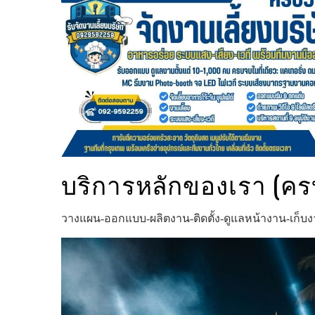
บริการหลักของเรา (ค
วางแผน‑ออกแบบ‑ผลิตงาน‑ติดตั้ง‑ดูแลหน้างาน‑เก็บงา