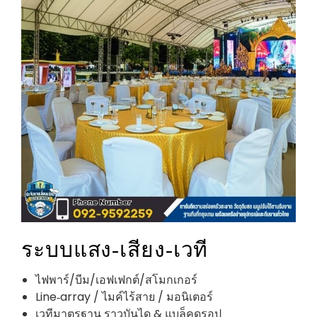
ระบบแสง‑เสียง‑เวที
ไฟพาร์/บีม/เอฟเฟกต์/สโมกเกอร์
Line‑array / ไมค์ไร้สาย / มอนิเตอร์
เวทีมาตรฐาน ราวบันได & แบล็คดรอป