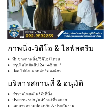
ภาพนิ่ง‑วิดีโอ & ไลฟ์สตรีม
ทีมช่างภาพนิ่ง/วิดีโอ/โดรน
สรุปไฮไลต์คลิป 24–48 ชม.*
Live ไปยังแพลตฟอร์มองค์กร
บริหารสถานที่ & อนุมัติ
สำรวจโหลดไฟ/ผังที่นั่ง
ประสาน รปภ./แม่บ้าน/ที่จอดรถ
เอกสารความปลอดภัย & ประกันงาน