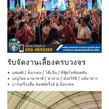
รับจัดงานเลี้ยงครบวงจร
บุฟเฟต์ / ค็อกเทล / โต๊ะจีน / ซีฟู้ดไลฟ์สเตชัน
เมนูไทย‑นานาชาติ / ฮาลาล / มังสวิรัติ / แพ้อาหาร
บาร์เครื่องดื่ม ซอฟต์ดริ้งค์ & ม็อกเทล