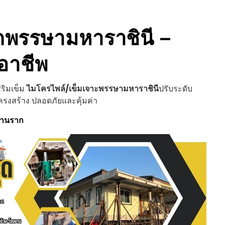
ด
พรรษามหาราชินี
–
อาชีพ
สริมเข็ม
ไมโครไพล์/เข็มเจาะ
พรรษามหาราชินี
ปรับระดับ
ครงสร้าง ปลอดภัยและคุ้มค่า
ฐานราก