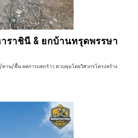
าราชินี
& ยกบ้านทรุด
พรรษา
สา/คาน/พื้น ลดการแตกร้าว ควบคุมโดยวิศวกรโครงสร้าง