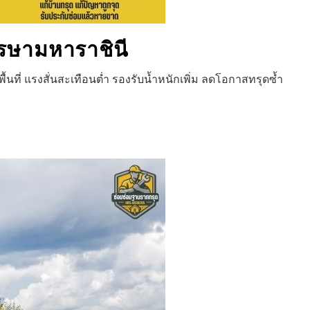
รษามหาราชินี
ที่ แรงสั่นสะเทือนต่ำ รองรับน้ำหนักเพิ่ม ลดโอกาสทรุดซ้ำ