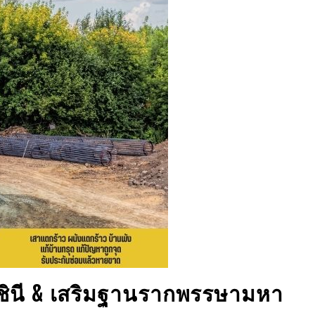
ินี
& เสริมฐานราก
พรรษามหา