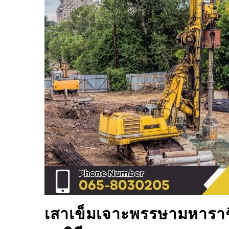
เสาเข็มเจาะ
พรรษามหาราช