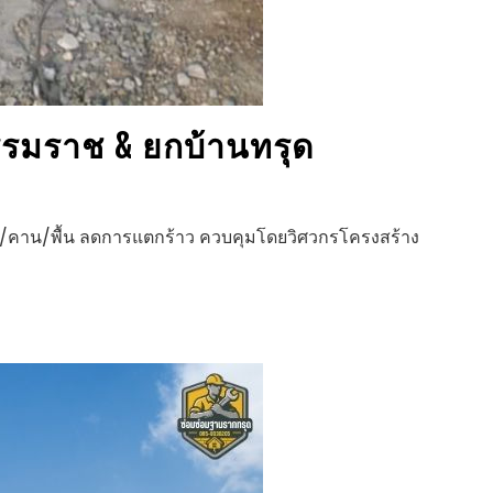
รรมราช
& ยกบ้านทรุด
สา/คาน/พื้น ลดการแตกร้าว ควบคุมโดยวิศวกรโครงสร้าง