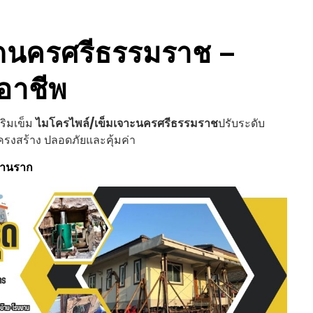
ด
นครศรีธรรมราช
–
อาชีพ
ริมเข็ม
ไมโครไพล์/เข็มเจาะ
นครศรีธรรมราช
ปรับระดับ
ครงสร้าง ปลอดภัยและคุ้มค่า
ฐานราก