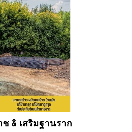
าช
& เสริมฐานราก