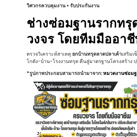
วิศวกรควบคุมงาน • รับประกันงาน
ช่างซ่อมฐานรากทรุ
วงจร โดยทีมมืออาช
ตรวจวิเคราะห์สาเหตุ
ยกบ้านทรุด
ลาดปลาเค้า
เสริมเ
โกดัง-บ้าน-โรงงานทรุด คืนสู่มาตรฐานโครงสร้าง ป
*รูปภาพประกอบสามารถนำมาจาก:
หมวดงานซ่อม