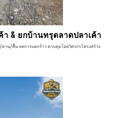
้า
& ยกบ้านทรุด
ลาดปลาเค้า
สา/คาน/พื้น ลดการแตกร้าว ควบคุมโดยวิศวกรโครงสร้าง